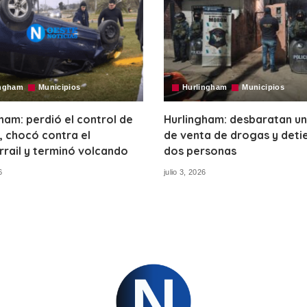
ingham
Municipios
Hurlingham
Municipios
ham: perdió el control de
Hurlingham: desbaratan un
, chocó contra el
de venta de drogas y deti
rail y terminó volcando
dos personas
6
julio 3, 2026