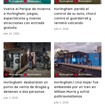
Hurlingham
Municipios
Hurlingham
Municipios
Vuelve el Parque de Invierno
Hurlingham: perdió el
a Hurlingham: juegos,
control de su auto, chocó
espectáculos y nuevas
contra el guardarrail y
atracciones con entrada
terminó volcando
gratuita
julio 6, 2026
julio 14, 2026
Hurlingham
Municipios
Hurlingham
Municipios
Hurlingham: desbaratan un
Hurlingham | Una mujer fue
punto de venta de drogas y
embestida por un tren en
detienen a dos personas
William Morris y sufrió
politraumatismos
julio 3, 2026
julio 2, 2026