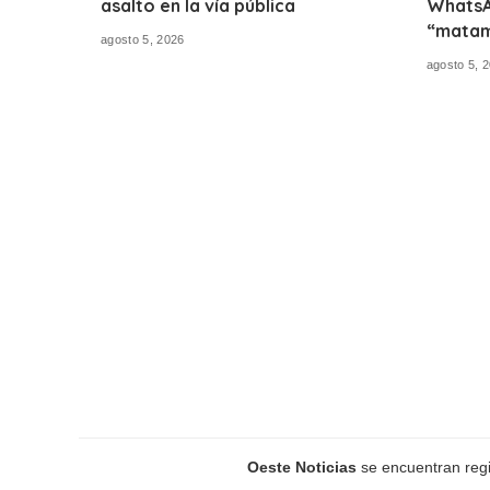
asalto en la vía pública
WhatsA
“matam
agosto 5, 2026
agosto 5, 
Oeste Noticias
se encuentran regis