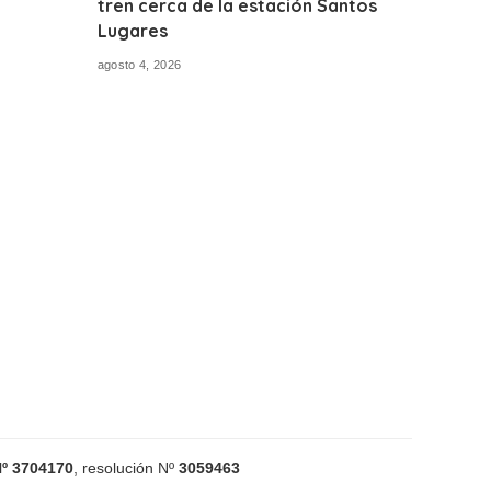
tren cerca de la estación Santos
Lugares
agosto 4, 2026
Nº 3704170
, r
esolución
Nº
3059463