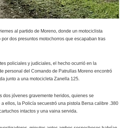
viernes al partido de Moreno, donde un motociclista
o por dos presuntos motochorros que escapaban tras
es policiales y judiciales, el hecho ocurrió en la
onde personal del Comando de Patrullas Moreno encontró
vida junto a una motocicleta Zanella 125.
os dos jóvenes gravemente heridos, quienes se
ellos, la Policía secuestró una pistola Bersa calibre .380
artuchos intactos y una vaina servida.
 investigadores, minutos antes ambos sospechosos habrían