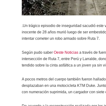
.Un trágico episodio de inseguridad sacudió este 
inocente de 28 años murió luego de ser embestid
intentar cometer un robo armado sobre Ruta 7.
Según pudo saber
Oeste Noticias
a través de fuent
intersección de Ruta 7, entre Perú y Larralde, d
tendido sobre la cinta asfáltica a un joven ya sin 
A pocos metros del cuerpo también fueron hallad
desplazaban en una motocicleta KTM Duke. Junto a 
con numeración suprimida, un cargador con siete c
De acuerdo a la reconstrucción realizada por los