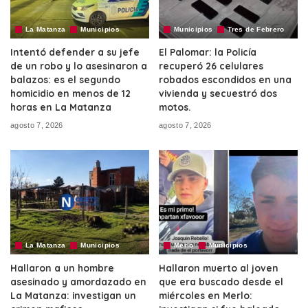
La Matanza
Municipios
Municipios
Tres de Febrero
Intentó defender a su jefe
El Palomar: la Policía
de un robo y lo asesinaron a
recuperó 26 celulares
balazos: es el segundo
robados escondidos en una
homicidio en menos de 12
vivienda y secuestró dos
horas en La Matanza
motos.
agosto 7, 2026
agosto 7, 2026
La Matanza
Municipios
Merlo
Municipios
Hallaron a un hombre
Hallaron muerto al joven
asesinado y amordazado en
que era buscado desde el
La Matanza: investigan un
miércoles en Merlo: