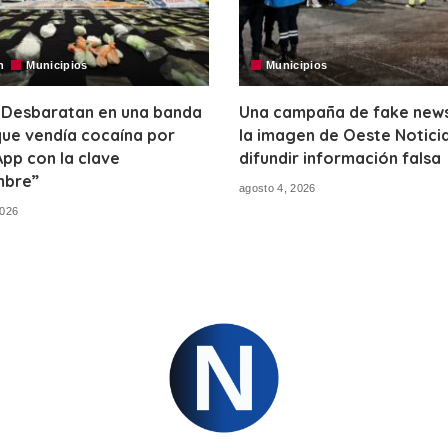
n
Municipios
Municipios
 Desbaratan en una banda
Una campaña de fake news 
ue vendía cocaína por
la imagen de Oeste Notici
pp con la clave
difundir información falsa
bre”
agosto 4, 2026
2026