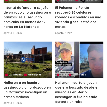
Intentó defender a su jefe
El Palomar: la Policía
de un robo y lo asesinaron a
recuperó 26 celulares
balazos: es el segundo
robados escondidos en una
homicidio en menos de 12
vivienda y secuestró dos
horas en La Matanza
motos.
agosto 7, 2026
agosto 7, 2026
La Matanza
Municipios
Merlo
Municipios
Hallaron a un hombre
Hallaron muerto al joven
asesinado y amordazado en
que era buscado desde el
La Matanza: investigan un
miércoles en Merlo:
crimen mafioso
investigan si fue baleado
durante un robo
agosto 7, 2026