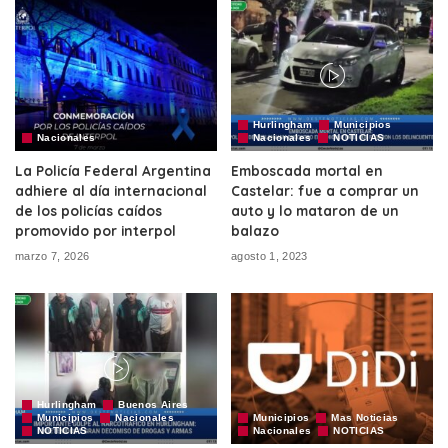
Hurlingham
Municipios
Nacionales
Nacionales
NOTICIAS
La Policía Federal Argentina
Emboscada mortal en
adhiere al día internacional
Castelar: fue a comprar un
de los policías caídos
auto y lo mataron de un
promovido por interpol
balazo
marzo 7, 2026
agosto 1, 2023
Hurlingham
Buenos Aires
Municipios
Nacionales
Municipios
Mas Noticias
NOTICIAS
Nacionales
NOTICIAS